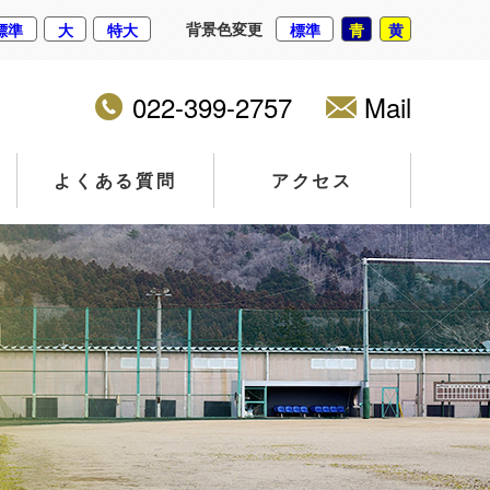
背景色変更
標準
大
特大
標準
青
黄
022-399-2757
Mail
よくある質問
アクセス