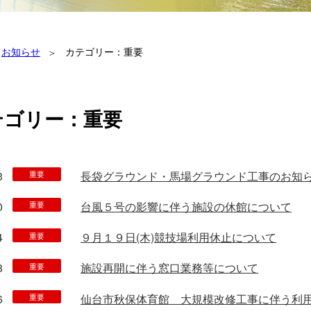
お知らせ
カテゴリー：重要
テゴリー：重要
3
長袋グラウンド・馬場グラウンド工事のお知
重要
0
台風５号の影響に伴う施設の休館について
重要
4
９月１９日(木)競技場利用休止について
重要
8
施設再開に伴う窓口業務等について
重要
6
仙台市秋保体育館 大規模改修工事に伴う利
重要