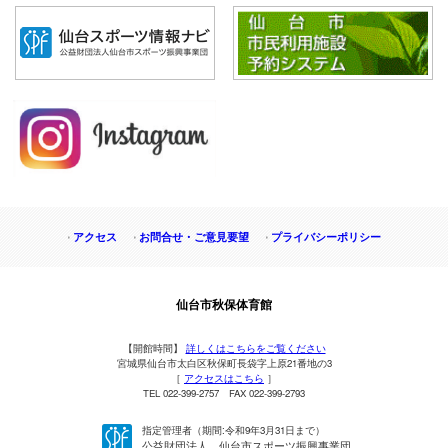
アクセス
お問合せ・ご意見要望
プライバシーポリシー
仙台市秋保体育館
【開館時間】
詳しくはこちらをご覧ください
宮城県仙台市太白区秋保町長袋字上原21番地の3
［
アクセスはこちら
］
TEL 022-399-2757 FAX 022-399-2793
指定管理者（期間:令和9年3月31日まで）
公益財団法人 仙台市スポーツ振興事業団