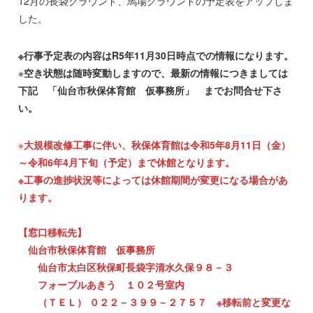
12月の長袋グラウンド、馬場グラウンドの予定表をアップしま
した。
※行事予定表の内容はR5年11月30日時点での情報になります。
※
空き状態は随時変動しますので、最新の情報につきましては
下記 「仙台市秋保体育館 仮事務所」 までお問合せ下さ
い。
※
大規模改修工事に伴い、秋保体育館は令和5年8月11日（金）
～令和6年4月下旬（予定）まで休館となります。
※工事の進捗状況等によっては休館期間が変更になる場合があ
ります。
【窓口移転先】
仙台市秋保体育館 仮事務所
仙台市太白区秋保町長袋字清水久保９８－３
フォーブルあきう １０２号室内
（ＴＥＬ） ０２２－３９９－２７５７ ※移転前と変更な