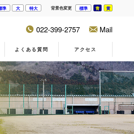
背景色変更
標準
大
特大
標準
青
黄
022-399-2757
Mail
よくある質問
アクセス