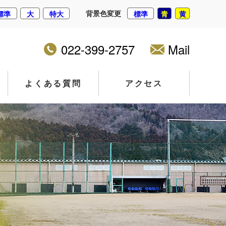
背景色変更
標準
大
特大
標準
青
黄
022-399-2757
Mail
よくある質問
アクセス