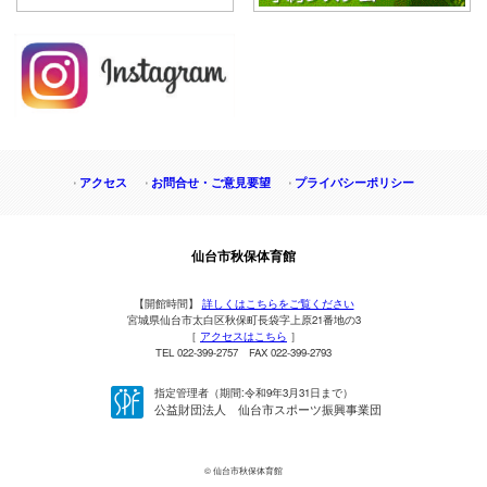
アクセス
お問合せ・ご意見要望
プライバシーポリシー
仙台市秋保体育館
【開館時間】
詳しくはこちらをご覧ください
宮城県仙台市太白区秋保町長袋字上原21番地の3
［
アクセスはこちら
］
TEL 022-399-2757 FAX 022-399-2793
指定管理者（期間:令和9年3月31日まで）
公益財団法人 仙台市スポーツ振興事業団
© 仙台市秋保体育館