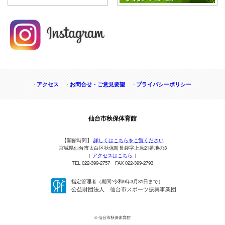
アクセス
お問合せ・ご意見要望
プライバシーポリシー
仙台市秋保体育館
【開館時間】
詳しくはこちらをご覧ください
宮城県仙台市太白区秋保町長袋字上原21番地の3
［
アクセスはこちら
］
TEL 022-399-2757 FAX 022-399-2793
指定管理者（期間:令和9年3月31日まで）
公益財団法人 仙台市スポーツ振興事業団
© 仙台市秋保体育館