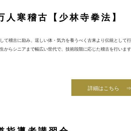
万人寒稽古【少林寺拳法】
して稽古に励み、逞しい体・気力を養うべく古来より伝統として
生からシニアまで幅広い世代で、技術段階に応じた稽古を行いま
詳細はこちら 
道指導者講習会