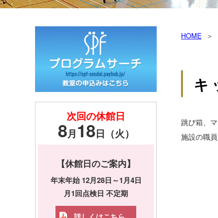
HOME
キ
次回の休館日
跳び箱、マ
8
18
月
日（火）
施設の職員
【休館日のご案内】
年末年始 12月28日～1月4日
月1回点検日 不定期
詳しくはこちら