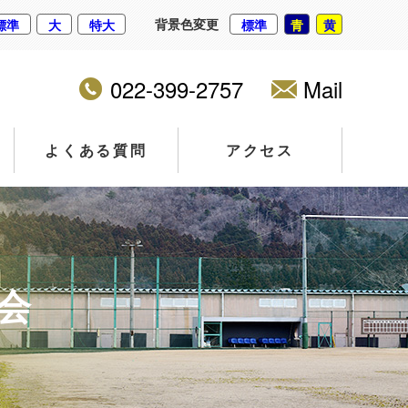
背景色変更
標準
大
特大
標準
青
黄
022-399-2757
Mail
よくある質問
アクセス
会